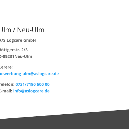
Ulm / Neu-Ulm
A/S Logcare GmbH
Böttgerstr. 2/3
D-89231
Neu-Ulm
Cerere:
bewerbung-ulm@aslogcare.de
Telefon:
0731/7180 500 00
E-mail:
info@aslogcare.de